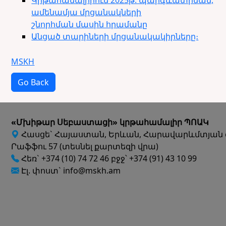
ամենամյա մրցանակների
շնորհման մասին հրամանը
Անցած տարիների մրցանակակիրները։
MSKH
Go Back
«Մխիթար Սեբաստացի» կրթահամալիր ՊՈԱԿ
Հասցե` Հայաստան, Երևան, Հարավարևմտյան 
Րաֆֆու 57 (տեսնել քարտեզի վրա)
Հեռ` +374 (10) 74 72 46 բջջ՝ +374 (91) 43 10 99
Էլ. փոստ` info@mskh.am