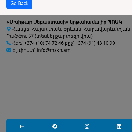
Go Back
«Մխիթար Սեբաստացի» կրթահամալիր ՊՈԱԿ
Հասցե` Հայաստան, Երևան, Հարավարևմտյան 
Րաֆֆու 57 (տեսնել քարտեզի վրա)
Հեռ` +374 (10) 74 72 46 բջջ՝ +374 (91) 43 10 99
Էլ. փոստ` info@mskh.am