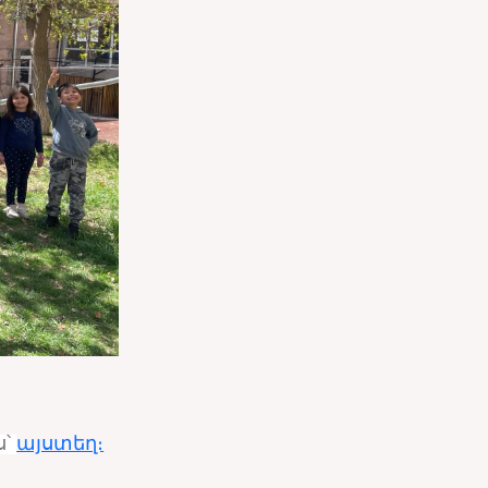
ս՝
այստեղ։