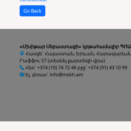
Go Back
«Մխիթար Սեբաստացի» կրթահամալիր ՊՈԱ
Հասցե` Հայաստան, Երևան, Հարավարևմ
Րաֆֆու 57 (տեսնել քարտեզի վրա)
Հեռ` +374 (10) 74 72 46 բջջ՝ +374 (91) 43 10 99
Էլ. փոստ` info@mskh.am