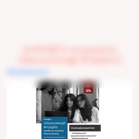
Ստեղծի՛ր ապագադ
Սեբաստացի Քոլեջում
Ընդունելություն