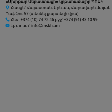
«Մխիթար Սեբաստացի» կրթահամալիր ՊՈԱԿ
Հասցե` Հայաստան, Երևան, Հարավարևմտյան 
Րաֆֆու 57 (տեսնել քարտեզի վրա)
Հեռ` +374 (10) 74 72 46 բջջ՝ +374 (91) 43 10 99
Էլ. փոստ` info@mskh.am