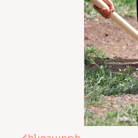
Հինգշաբթի