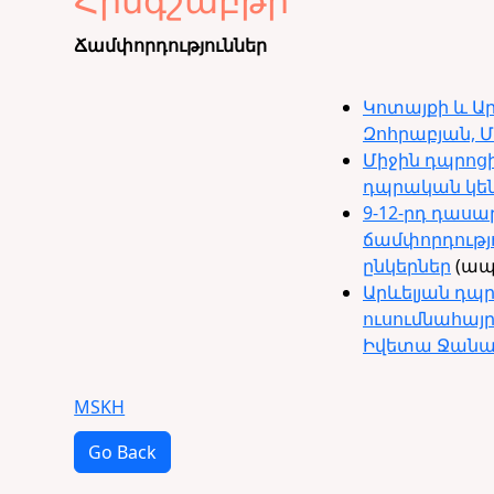
Ճամփորդություններ
Կոտայքի և Ա
Զոհրաբյան, 
Միջին դպրոց
դպրական կեն
9-12-րդ դաս
ճամփորդությ
ընկերներ
(ապր
Արևելյան դպր
ուսումնահայ
Իվետա Ջանազ
MSKH
Go Back