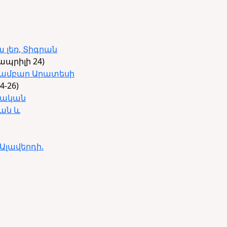
լեռ, Տիգրան
ապրիլի 24)
 ճամբար Արատեսի
4-26)
իտական
ան և
Ալավերդի.