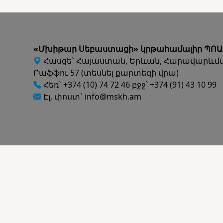
«Մխիթար Սեբաստացի» կրթահամալիր ՊՈԱ
Հասցե` Հայաստան, Երևան, Հարավարևմ
Րաֆֆու 57 (տեսնել քարտեզի վրա)
Հեռ` +374 (10) 74 72 46 բջջ՝ +374 (91) 43 10 99
Էլ. փոստ` info@mskh.am