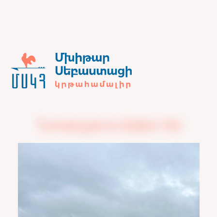
Tumanyan'a Giden Yol