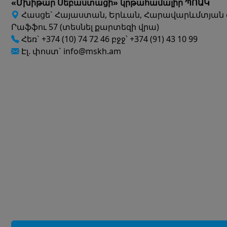
«Մխիթար Սեբաստացի» կրթահամալիր ՊՈԱԿ
Հասցե` Հայաստան, Երևան, Հարավարևմտյան 
Րաֆֆու 57 (տեսնել քարտեզի վրա)
Հեռ` +374 (10) 74 72 46 բջջ՝ +374 (91) 43 10 99
Էլ. փոստ` info@mskh.am