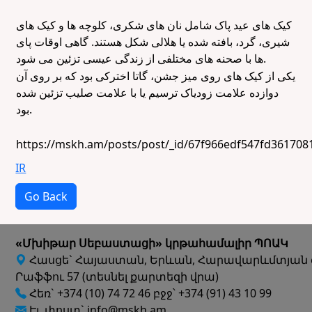
کیک های عید پاک شامل نان های شکری، کلوچه ها و کیک های
شیری، گرد، بافته شده یا هلالی شکل هستند. گاهی اوقات پای
ها با صحنه های مختلفی از زندگی عیسی تزئین می شود.
یکی از کیک های روی میز جشن، گاتا اخترکی بود که بر روی آن
دوازده علامت زودیاک ترسیم یا با علامت صلیب تزئین شده
بود.
https://mskh.am/posts/post/_id/67f966edf547fd361708
IR
Go Back
«Մխիթար Սեբաստացի» կրթահամալիր ՊՈԱԿ
Հասցե` Հայաստան, Երևան, Հարավարևմտյան 
Րաֆֆու 57 (տեսնել քարտեզի վրա)
Հեռ` +374 (10) 74 72 46 բջջ՝ +374 (91) 43 10 99
Էլ. փոստ` info@mskh.am