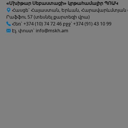
«Մխիթար Սեբաստացի» կրթահամալիր ՊՈԱԿ
Հասցե` Հայաստան, Երևան, Հարավարևմտյան 
Րաֆֆու 57 (տեսնել քարտեզի վրա)
Հեռ` +374 (10) 74 72 46 բջջ՝ +374 (91) 43 10 99
Էլ. փոստ` info@mskh.am