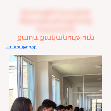
Արտաքին կապերի
միջազգայնացմանը
նպաստող
քաղաքականություն
Փաստաթղթեր