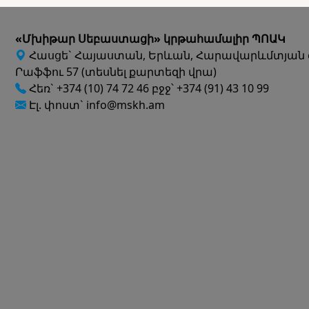
«Մխիթար Սեբաստացի» կրթահամալիր ՊՈԱԿ
Հասցե` Հայաստան, Երևան, Հարավարևմտյան 
Րաֆֆու 57 (տեսնել քարտեզի վրա)
Հեռ` +374 (10) 74 72 46 բջջ՝ +374 (91) 43 10 99
Էլ. փոստ` info@mskh.am