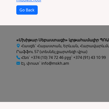
middleschool
Go Back
«Մխիթար Սեբաստացի» կրթահամալիր ՊՈԱ
Հասցե` Հայաստան, Երևան, Հարավարևմ
Րաֆֆու 57 (տեսնել քարտեզի վրա)
Հեռ` +374 (10) 74 72 46 բջջ՝ +374 (91) 43 10 99
Էլ. փոստ` info@mskh.am