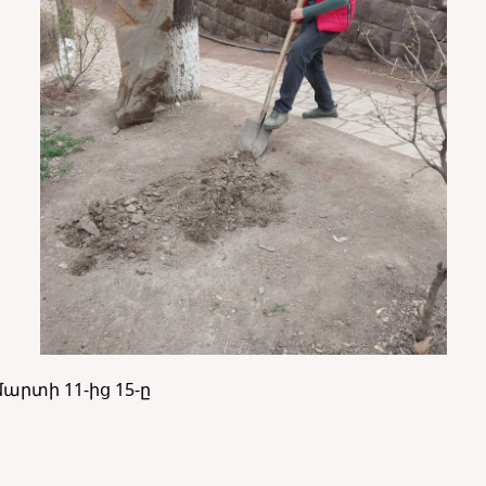
րտի 11-ից 15-ը