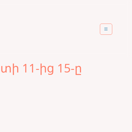
ի 11-ից 15-ը