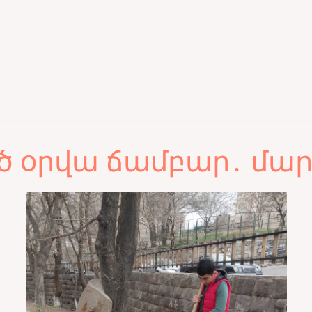
օրվա ճամբար․ մարտ