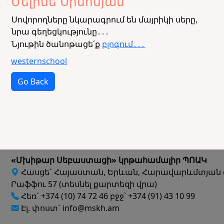
Մելինե Սիմոնյան
Սովորողները նկարագրում են մայրիկի սերը,
նրա գեղեցկությունը․․․
Նյութին ծանոթացե՛ք
բլոգում․․․
westernschool
Go Back
«Մխիթար Սեբաստացի» կրթահամալիր ՊՈԱԿ
Հասցե` Հայաստան, Երևան, Հարավարևմտյան 
Րաֆֆու 57 (տեսնել քարտեզի վրա)
Հեռ` +374 (10) 74 72 46 բջջ՝ +374 (91) 43 10 99
Էլ. փոստ` info@mskh.am