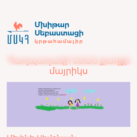
Պաղպաղակի նման քաղցր
մայրիկս