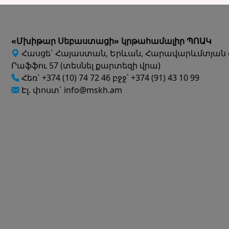
«Մխիթար Սեբաստացի» կրթահամալիր ՊՈԱԿ
Հասցե` Հայաստան, Երևան, Հարավարևմտյան 
Րաֆֆու 57 (տեսնել քարտեզի վրա)
Հեռ` +374 (10) 74 72 46 բջջ՝ +374 (91) 43 10 99
Էլ. փոստ` info@mskh.am