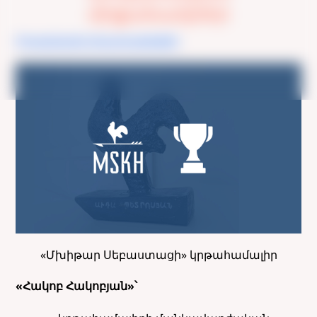
մրցանակներ
Իրավական փաստաթղթեր
«Մխիթար Սեբաստացի» կրթահամալիր
«Հակոբ Հակոբյան»՝