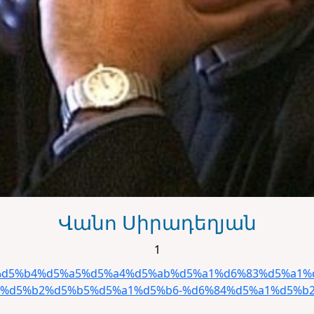
Վանո Սիրադեղյան
1
11/11/%d5%b4%d5%a5%d5%a4%d5%ab%d5%a1%d6%83%d5%
%d5%b2%d5%b5%d5%a1%d5%b6-%d6%84%d5%a1%d5%b2