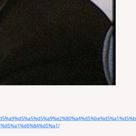
a1%d5%a9%d5%a5%d5%a9%e2%80%a4%d5%be%d5%a1%d5%
%d5%a1%d6%84%d5%a1/