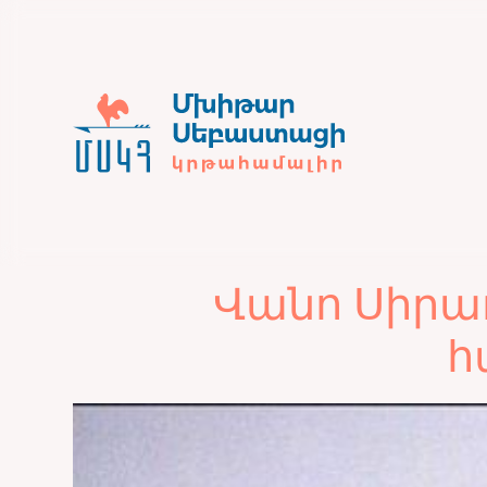
Վանո Սիրա
հ