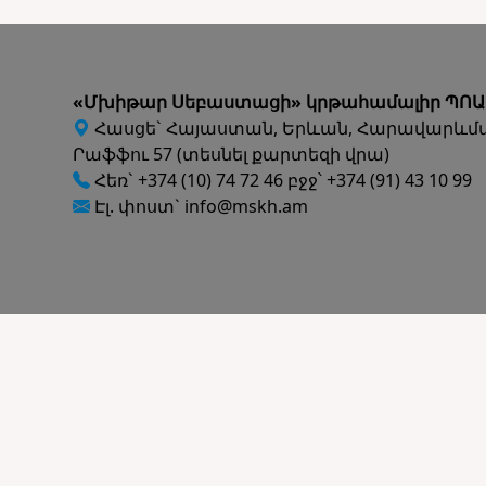
«Մխիթար Սեբաստացի» կրթահամալիր ՊՈԱ
Հասցե` Հայաստան, Երևան, Հարավարևմ
Րաֆֆու 57 (տեսնել քարտեզի վրա)
Հեռ` +374 (10) 74 72 46 բջջ՝ +374 (91) 43 10 99
Էլ. փոստ` info@mskh.am