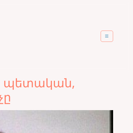
, պետական,
չը