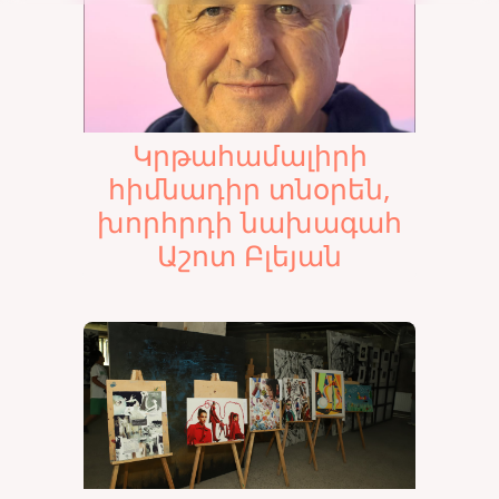
Կրթահամալիրի
հիմնադիր տնօրեն,
խորհրդի նախագահ
Աշոտ Բլեյան