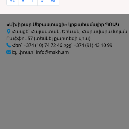
««
«
1
»
»»
«Մխիթար Սեբաստացի» կրթահամալիր ՊՈԱԿ
Հասցե` Հայաստան, Երևան, Հարավարևմտյան 
Րաֆֆու 57 (տեսնել քարտեզի վրա)
Հեռ` +374 (10) 74 72 46 բջջ՝ +374 (91) 43 10 99
Էլ. փոստ` info@mskh.am